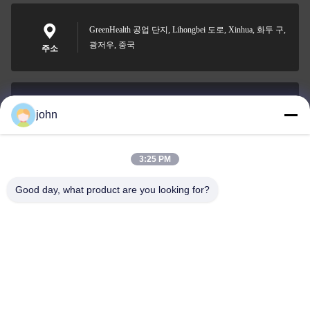
GreenHealth 공업 단지, Lihongbei 도로, Xinhua, 화두 구,
광저우, 중국
주소
john
lvdi11@greencooker.com
이메일
3:25 PM
Good day, what product are you looking for?
0086-153-7406-6785
전화기
Guangdong Green&Health Intelligence Cold