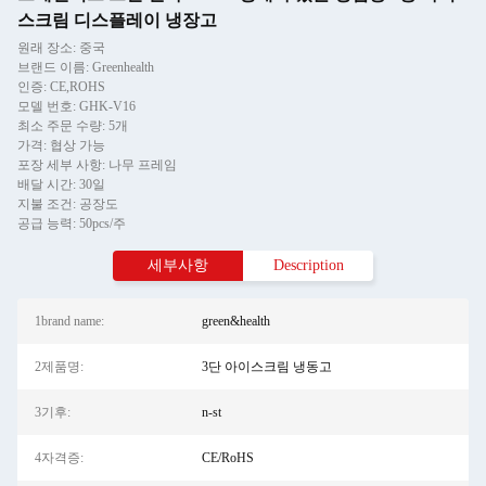
스크림 디스플레이 냉장고
원래 장소: 중국
브랜드 이름: Greenhealth
인증: CE,ROHS
모델 번호: GHK-V16
최소 주문 수량: 5개
가격: 협상 가능
포장 세부 사항: 나무 프레임
배달 시간: 30일
지불 조건: 공장도
공급 능력: 50pcs/주
세부사항
Description
1brand name:
green&health
2제품명:
3단 아이스크림 냉동고
3기후:
n-st
4자격증:
CE/RoHS