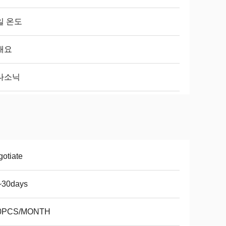
일 온도
래요
나소닉
otiate
~30days
0PCS/MONTH