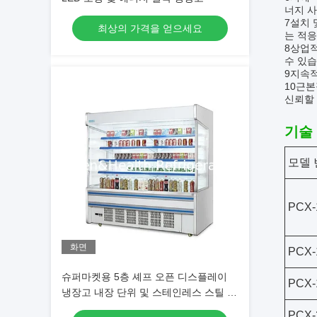
너지 사
7설치 
최상의 가격을 얻으세요
는 적응
8상업적
수 있습
9지속
10근본
신뢰할
기술
모델 
PCX-
화면
PCX-
슈퍼마켓용 5층 셰프 오픈 디스플레이
PCX-
냉장고 내장 단위 및 스테인레스 스틸 구
조
PCX-