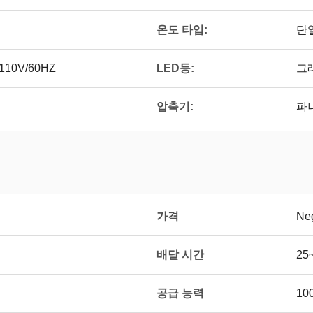
온도 타입:
단
 110V/60HZ
LED등:
그
압축기:
파
가격
Neg
배달 시간
25
공급 능력
10