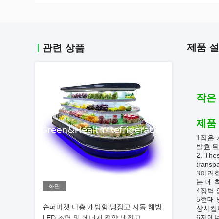
제품 
관련 상품
작은
제품
1작은 
발효 된
2. Thes
transpa
3이러한
는 데 
화면
4장벽 
5현대 
슈퍼마켓 다층 개방형 냉장고 자동 해빙
상시킵
6저에
LED 조명 및 에너지 절약 냉장고