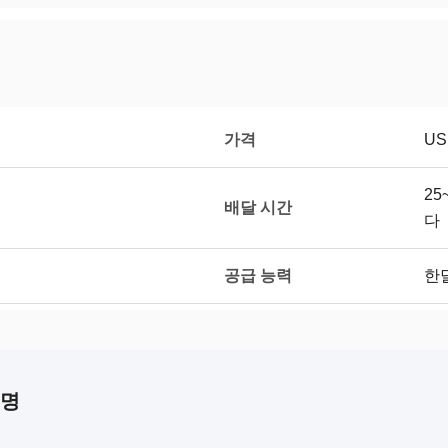
가격
US
25
배달 시간
다
공급 능력
한달
설명