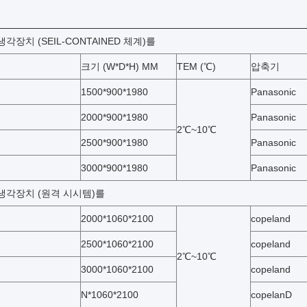
각장치 (SEIL-CONTAINED 체계)를
크기 (W*D*H) MM
TEM (℃)
압축기
1500*900*1980
Panasonic
2000*900*1980
Panasonic
2℃~10℃
2500*900*1980
Panasonic
3000*900*1980
Panasonic
냉각장치 (원격 시시템)를
2000*1060*2100
copeland
2500*1060*2100
copeland
2℃~10℃
3000*1060*2100
copeland
N*1060*2100
copelanD