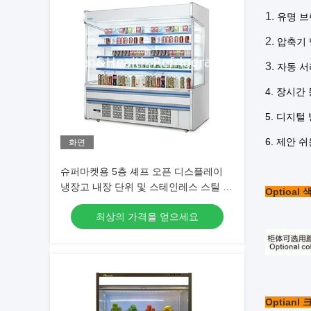
1.
유명 브
2.
압축기 
3.
자동 서
4. 장시
5. 디지털
6. 제안 
화면
슈퍼마켓용 5층 셰프 오픈 디스플레이
냉장고 내장 단위 및 스테인레스 스틸 구
Optioal 
조
최상의 가격을 얻으세요
Optianl