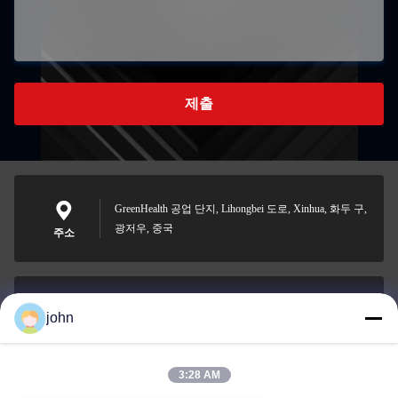
제출
GreenHealth 공업 단지, Lihongbei 도로, Xinhua, 화두 구,
광저우, 중국
주소
john
lvdi11@greencooker.com
이메일
3:28 AM