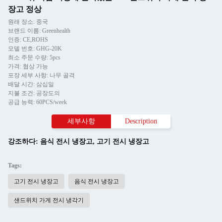
장고 정상
원래 장소: 중국
브랜드 이름: Greenhealth
인증: CE,ROHS
모델 번호: GHG-20K
최소 주문 수량: 5pcs
가격: 협상 가능
포장 세부 사항: 나무 골격
배달 시간: 삼십일
지불 조건: 공장도의
공급 능력: 60PCS/week
세부사항
Description
강조하다:
음식 전시 냉장고
,
고기 전시 냉장고
Tags:
고기 전시 냉장고
음식 전시 냉장고
샌드위치 가게 전시 냉각기