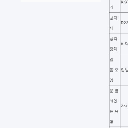
KK/
기
냉각
R22
제
냉각
바
장치
얼
음 모
입
양
문 열
려있
각자
는 유
형