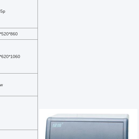
55p
*520*860
*620*1060
0w