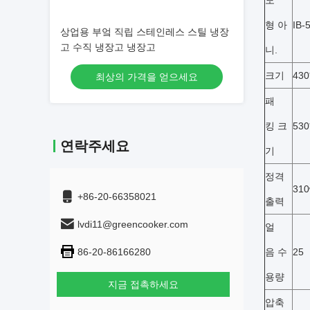
모
형 아
IB-
상업용 부엌 직립 스테인레스 스틸 냉장
고 수직 냉장고 냉장고
니.
크기
430
최상의 가격을 얻으세요
패
킹 크
530
연락주세요
기
정격
31
+86-20-66358021
출력
lvdi11@greencooker.com
얼
86-20-86166280
음 수
25
용량
지금 접촉하세요
압축