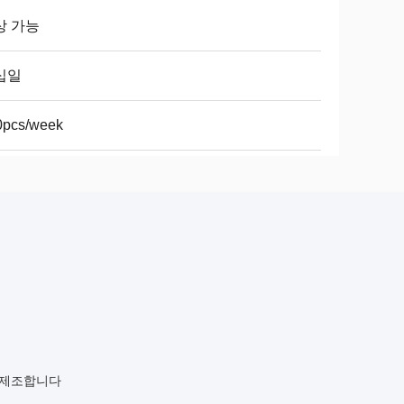
상 가능
십일
0pcs/week
을 제조합니다