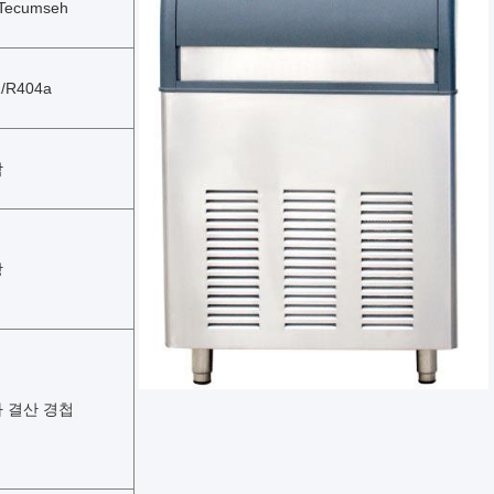
Tecumseh
/R404a
닥
방
 결산 경첩