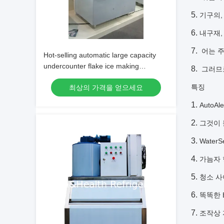
기구의
내구재,
어는 주
Hot-selling automatic large capacity
undercounter flake ice making
그러므로
machine/commercial flake ice maker
특징
최상의 가격을 얻으세요
for fresh s
Auto
그것이 
Wate
가늠자 
청소 사
똑똑한 
조작상