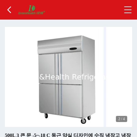
2
/
4
500L 3 큰 문 -5~-18 C 둥근 약실 디자인에 수직 냉장고 냉장