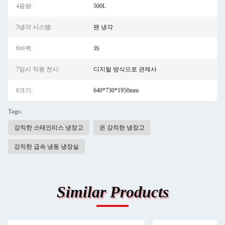
4음량:
500L
5냉각 시스템:
팬 냉각
6바퀴:
와
7임시 직원 전시:
디지털 방식으로 관제사
8크기:
640*730*1950mm
Tags:
강직한 스테인리스 냉장고
은 강직한 냉장고
강직한 급속 냉동 냉장실
Similar Products