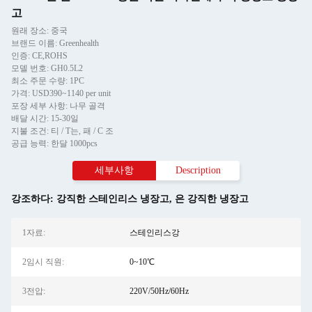
고
원래 장소: 중국
브랜드 이름: Greenhealth
인증: CE,ROHS
모델 번호: GH0.5L2
최소 주문 수량: 1PC
가격: USD390~1140 per unit
포장 세부 사항: 나무 골격
배달 시간: 15-30일
지불 조건: 티 / T는, 패 / C 조
공급 능력: 한달 1000pcs
세부사항
Description
강조하다:
강직한 스테인리스 냉장고
,
은 강직한 냉장고
1자료:
스테인리스강
2임시 직원:
0~10℃
3전압:
220V/50Hz/60Hz