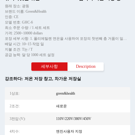
원래 장소: 광동
브랜드 이름: Green&Health
인증: CE
모델 번호: GHC-6
최소 주문 수량: / 1 세트 세트
가격: 2500~10000 dollars
포장 세부 사항: 1. 폴리에틸렌 면은을 사용하여 포장의 첫번째 층 거품이 일었습니다. 2. 패킹의 두번째 층으로 뻗기 영화를 사용하는. 3. 패킹의 제 3의 층으로 나무 상자/나무로 되
배달 시간: 10~15 작업 일
지불 조건: T는 / T
공급 능력: 달 당 1000 세트 설정
세부사항
Description
강조하다:
저온 저장 창고
,
차가운 저장실
1상표:
green&health
2조건:
새로운
3전압 (V):
110V/220V/380V/450V
4치수:
엔진사용자 지정