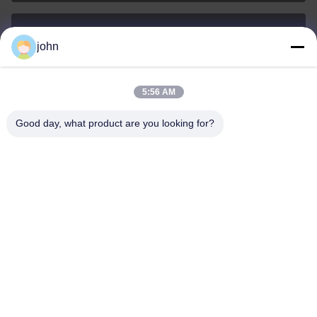
john
lvdi11@greencooker.com
이메일
5:56 AM
Good day, what product are you looking for?
0086-153-7406-6785
전화기
Guangdong Green&Health Intelligence Cold
Chain Technology Co.,LTD