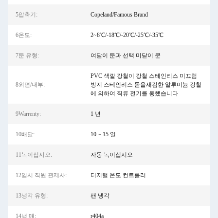
5압축기:
Copeland/Famous Brand
6온도:
2~8℃/-18℃/-20℃/-25℃/-35℃
7문 유형:
여닫이 문과 선택 미닫이 문
PVC 색깔 강철이 강철 스테인리스 미끄럼
8외면/내부:
방지 스테인리스 돋을새김한 알루미늄 강철
에 의하여 직류 전기를 통했습니다
9Warrenty:
1 년
10배달:
10 ~ 15 일
11녹이십시오:
자동 녹이십시오
12임시 직원 관제사:
디지털 온도 컨트롤러
13냉각 유형:
팬 냉각
14냉 매:
r404a