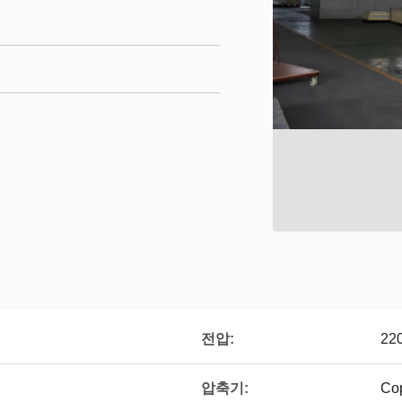
전압:
220
압축기:
Co