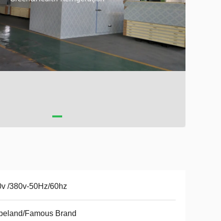
v /380v-50Hz/60hz
peland/Famous Brand