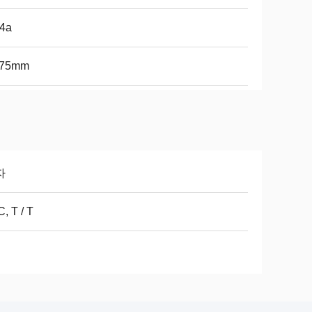
04a
375mm
자
C, T / T