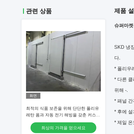
제품 
관련 상품
슈퍼마켓을
SKD 냉
다.
* 폴리우레
* 다른 
위해 -.
화면
* 패널 간
최적의 식품 보존을 위해 단단한 폴리유
* 후에 
레탄 폼과 자동 전기 해빙을 갖춘 커스터
마이즈 가능한 크기의 냉장고
* 제일 
최상의 가격을 얻으세요