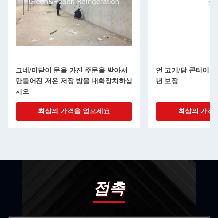
그네/미닫이 문을 가진 주문을 받아서
언 고기/닭 콘테이너 
만들어진 저온 저장 방을 내화장치하십
년 보장
시오
최상의 가격을 얻으세요
최상의 가격
접촉