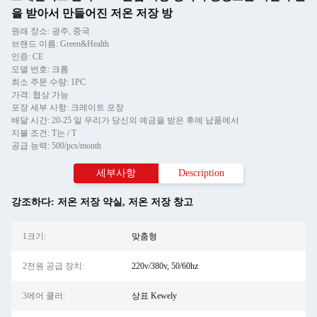
을 받아서 만들어진 저온 저장 방
원래 장소: 광주, 중국
브랜드 이름: Green&Health
인증: CE
모델 번호: 크롬
최소 주문 수량: 1PC
가격: 협상 가능
포장 세부 사항: 크레이트 포장
배달 시간: 20-25 일 우리가 당신의 예금을 받은 후에 납품에서
지불 조건: T는 / T
공급 능력: 500/pcs/month
세부사항
Description
강조하다:
저온 저장 약실
,
저온 저장 창고
1크기:
맞춤형
2전원 공급 장치:
220v/380v, 50/60hz
3에어 쿨러:
상표 Kewely