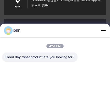
GreenHealth 공업 단지, Lihongbei 도로, Xinhua, 화두 구,
광저우, 중국
주소
john
lvdi11@greencooker.com
이메일
4:51 PM
Good day, what product are you looking for?
0086-153-7406-6785
전화기
Guangdong Green&Health Intelligence Cold
Chain Technology Co.,LTD