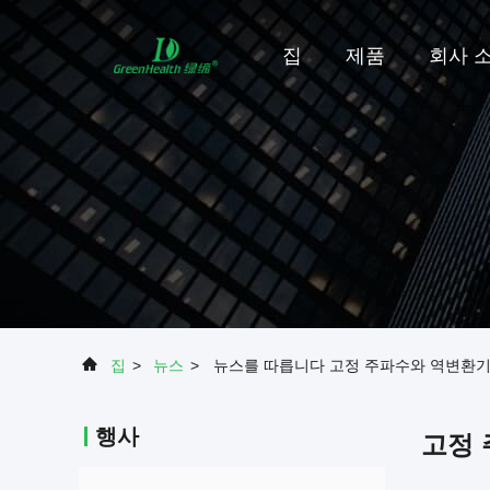
집
제품
회사 
집
>
뉴스
>
뉴스를 따릅니다 고정 주파수와 역변환기
행사
고정 