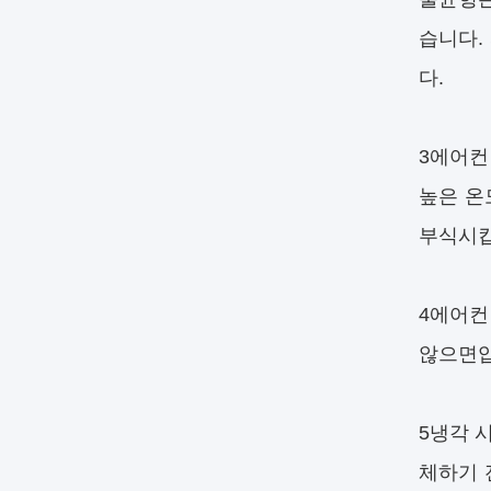
습니다.
다.
3에어컨
높은 온
부식시킵
4에어컨
않으면압
5냉각 
체하기 