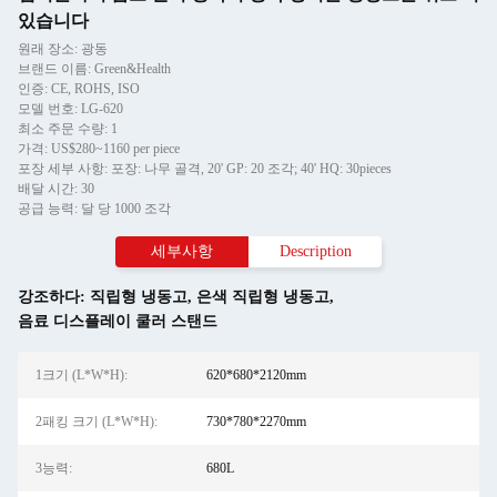
있습니다
원래 장소: 광동
브랜드 이름: Green&Health
인증: CE, ROHS, ISO
모델 번호: LG-620
최소 주문 수량: 1
가격: US$280~1160 per piece
포장 세부 사항: 포장: 나무 골격, 20' GP: 20 조각; 40' HQ: 30pieces
배달 시간: 30
공급 능력: 달 당 1000 조각
세부사항
Description
강조하다:
직립형 냉동고
,
은색 직립형 냉동고
,
음료 디스플레이 쿨러 스탠드
1크기 (L*W*H):
620*680*2120mm
2패킹 크기 (L*W*H):
730*780*2270mm
3능력:
680L