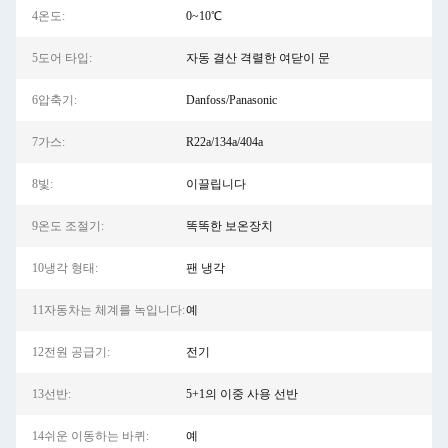
4온도:
0~10℃
5도어 타입:
자동 결산 격렬한 여닫이 문
6압축기:
Danfoss/Panasonic
7가스:
R22a/134a/404a
8빛:
이끌립니다
9온도 조절기:
똑똑한 보온장치
10냉각 형태:
팬 냉각
11자동차는 체계를 녹입니다:
예
12전원 공급기:
전기
13선반:
5+1의 이중 사용 선반
14쉬운 이동하는 바퀴:
예