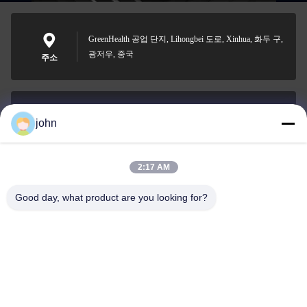
GreenHealth 공업 단지, Lihongbei 도로, Xinhua, 화두 구,
광저우, 중국
주소
john
lvdi11@greencooker.com
이메일
2:17 AM
Good day, what product are you looking for?
0086-153-7406-6785
전화기
Guangdong Green&Health Intelligence Cold